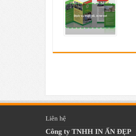
Liên hệ
Công ty TNHH IN ẤN ĐẸP