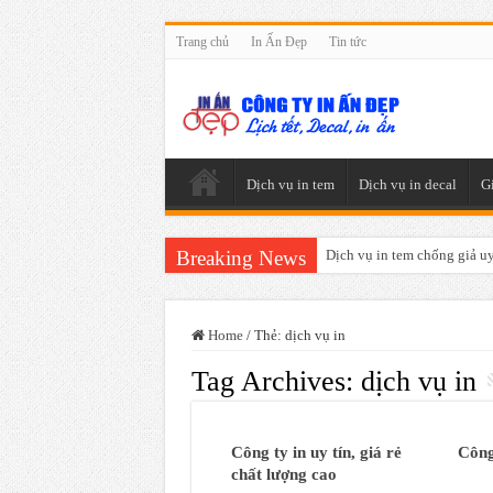
Trang chủ
In Ấn Đẹp
Tin tức
Dịch vụ in tem
Dịch vụ in decal
G
Breaking News
Dịch vụ in tem chống giả uy 
Home
/
Thẻ:
dịch vụ in
Tag Archives:
dịch vụ in
Công ty in uy tín, giá rẻ
Công
chất lượng cao