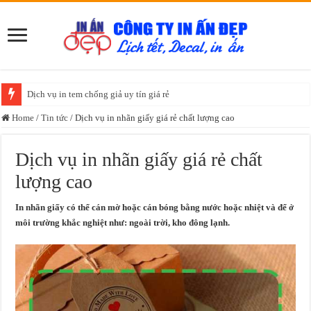
Dịch vụ in tem chống giả uy tín giá rẻ
Dịch vụ in tem bảo hành chuyên nghiệp
Home
/
Tin tức
/
Dịch vụ in nhãn giấy giá rẻ chất lượng cao
Dịch vụ in nhãn giấy giá rẻ chất
lượng cao
In nhãn giấy có thể cán mờ hoặc cán bóng bằng nước hoặc nhiệt và để ở
môi trường khắc nghiệt như: ngoài trời, kho đông lạnh.