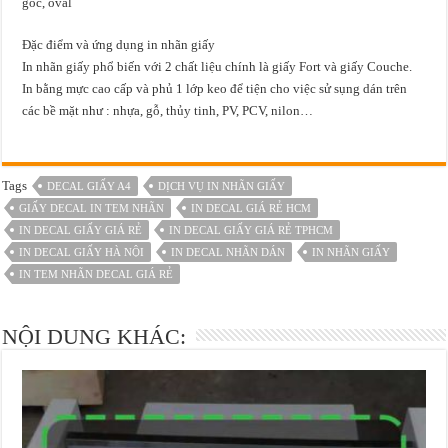
góc, oval
Đặc điểm và ứng dụng in nhãn giấy
In nhãn giấy phổ biến với 2 chất liệu chính là giấy Fort và giấy Couche.
In bằng mực cao cấp và phủ 1 lớp keo để tiện cho việc sử sụng dán trên
các bề mặt như : nhựa, gỗ, thủy tinh, PV, PCV, nilon…
Tags
DECAL GIẤY A4
DỊCH VỤ IN NHÃN GIẤY
GIẤY DECAL IN TEM NHÃN
IN DECAL GIÁ RẺ HCM
IN DECAL GIẤY GIÁ RẺ
IN DECAL GIẤY GIÁ RẺ TPHCM
IN DECAL GIẤY HÀ NỘI
IN DECAL NHÃN DÁN
IN NHÃN GIẤY
IN TEM NHÃN DECAL GIÁ RẺ
NỘI DUNG KHÁC: