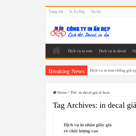
Trang chủ
In Ấn Đẹp
Tin tức
Dịch vụ in tem
Dịch vụ in decal
G
Breaking News
Dịch vụ in tem chống giả uy 
Home
/
Thẻ:
in decal giá rẻ hcm
Tag Archives:
in decal gi
Dịch vụ in nhãn giấy giá
rẻ chất lượng cao