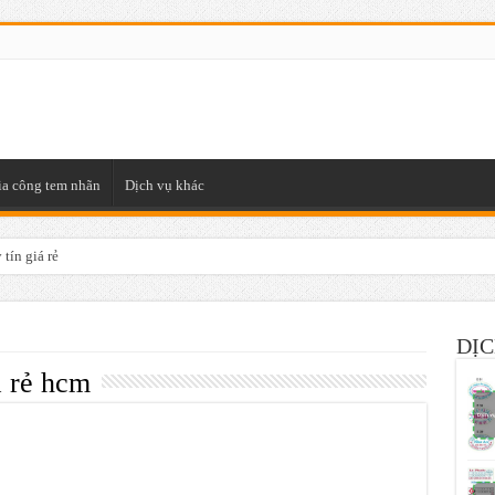
ia công tem nhãn
Dịch vụ khác
tín giá rẻ
DỊC
á rẻ hcm