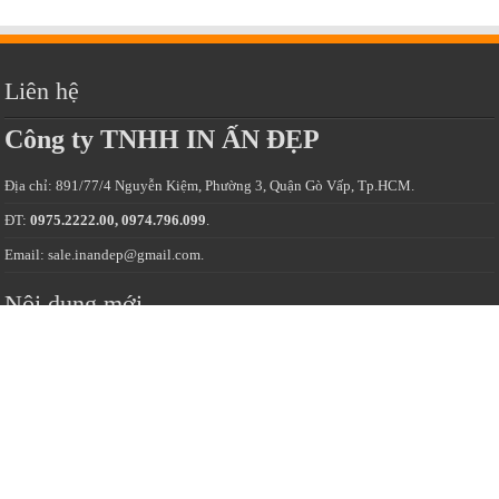
Liên hệ
Công ty TNHH IN ẤN ĐẸP
Địa chỉ: 891/77/4 Nguyễn Kiệm, Phường 3, Quận Gò Vấp, Tp.HCM.
ĐT:
0975.2222.00, 0974.796.099
.
Email: sale.inandep@gmail.com.
Nội dung mới
Dịch vụ in tem chống giả uy tín giá rẻ
Dịch vụ in tem bảo hành chuyên nghiệp
Dịch vụ in nhãn giấy giá rẻ chất lượng cao
Cắt demi, bế demi chuyên nghiệp giá rẻ chất lượng
Dịch vụ in tem dán bao bì uy tín giá rẻ