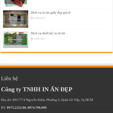
Dịch vụ in túi giấy đẹp giá rẻ
13/01/2017
Dịch vụ thiết kế, in tờ rơi
13/01/2017
Liên hệ
Công ty TNHH IN ẤN ĐẸP
Địa chỉ: 891/77/4 Nguyễn Kiệm, Phường 3, Quận Gò Vấp, Tp.HCM.
ĐT:
0975.2222.00, 0974.796.099
.