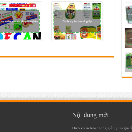
Nội dung mới
Dịch vụ in tem chống giả uy tín giá r