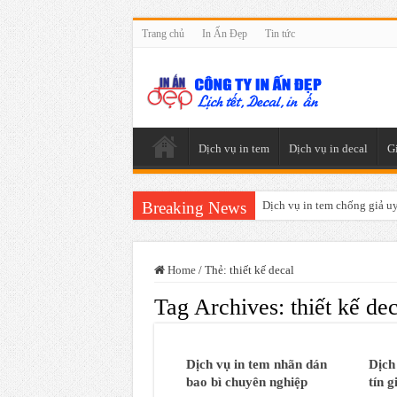
Trang chủ
In Ấn Đẹp
Tin tức
Dịch vụ in tem
Dịch vụ in decal
G
Breaking News
Dịch vụ in tem chống giả uy 
Home
/
Thẻ:
thiết kế decal
Tag Archives:
thiết kế de
Dịch vụ in tem nhãn dán
Dịch
bao bì chuyên nghiệp
tín g