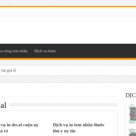
ia công tem nhãn
Dịch vụ khác
tín giá rẻ
DỊC
cal
 vụ in decal cuộn uy
Dịch vụ in tem nhãn thuốc
iá rẻ
thú y uy tín