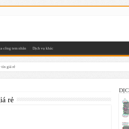
ia công tem nhãn
Dịch vụ khác
tín giá rẻ
DỊC
iá rẻ