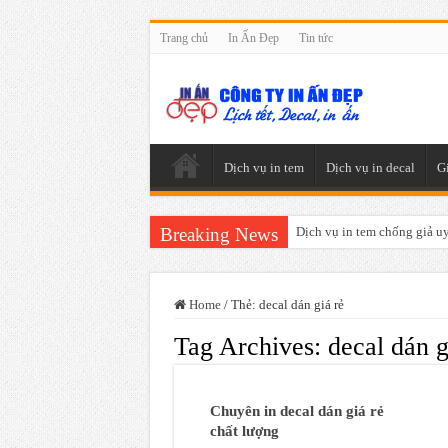
Trang chủ
In Ấn Đẹp
Tin tức
Dịch vụ in tem
Dịch vụ in decal
G
Breaking News
Dịch vụ in tem chống giả uy 
Home
/
Thẻ:
decal dán giá rẻ
Tag Archives:
decal dán g
Chuyên in decal dán giá rẻ
chất lượng