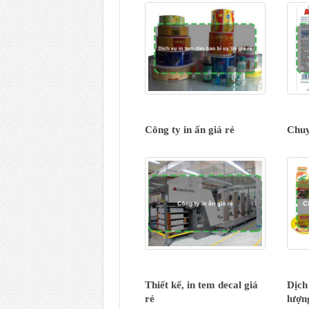
Công ty in ấn giá rẻ
Chuy
Thiết kế, in tem decal giá
Dịch
rẻ
lượn