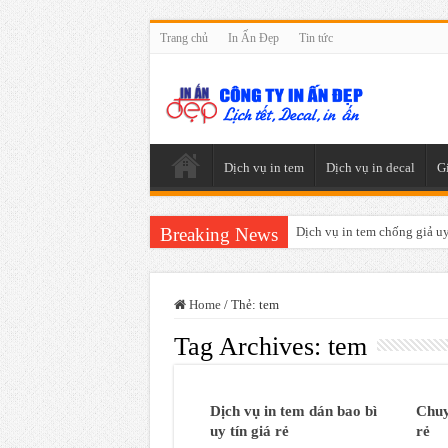
Trang chủ
In Ấn Đẹp
Tin tức
Dịch vụ in tem
Dịch vụ in decal
G
Breaking News
Dịch vụ in tem chống giả uy 
Home
/
Thẻ:
tem
Tag Archives:
tem
Dịch vụ in tem dán bao bì
Chuy
uy tín giá rẻ
rẻ